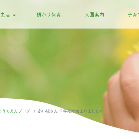
の生活
預かり保育
入園案内
子育
の行事
の一日
ようちえんブログ
あい組さん ２学期が始まりました♪