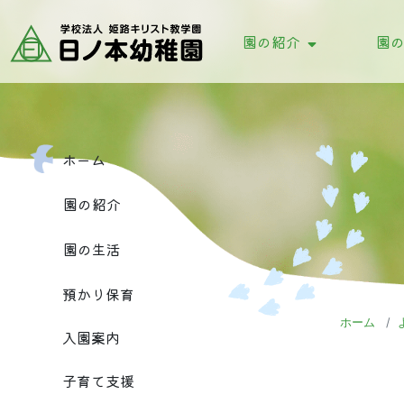
園の紹介
園
教育理念・目標
これまでの歩み
園
園
ホーム
園の紹介
園の生活
預かり保育
ホーム
入園案内
子育て支援