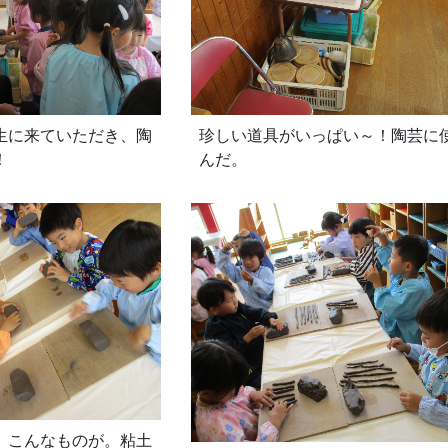
生に来ていただき、陶
珍しい道具がいっぱい～！陶芸に
！
んだ。
、こんなものが。粘土