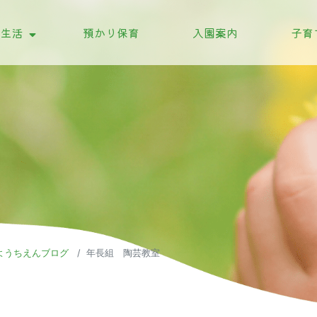
の生活
預かり保育
入園案内
子育
の行事
の一日
ようちえんブログ
年長組 陶芸教室