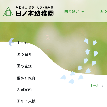
園の紹介
園
教育理念・目標
これまでの歩み
園
園
ホーム
園の紹介
園の生活
預かり保育
ホーム
入園案内
子育て支援