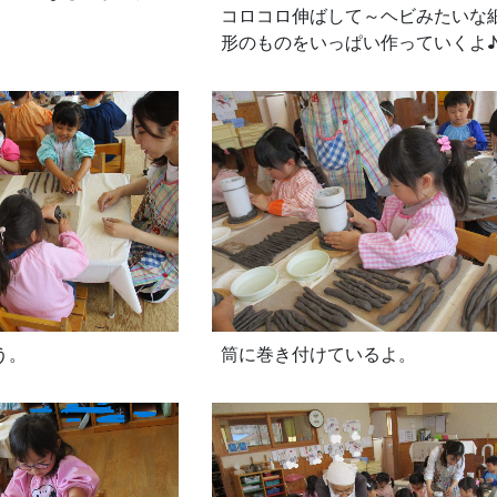
コロコロ伸ばして～ヘビみたいな
形のものをいっぱい作っていくよ
う。
筒に巻き付けているよ。