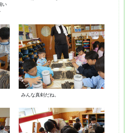
細い
♪
みんな真剣だね。