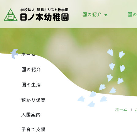
園の紹介
園
教育理念・目標
これまでの歩み
園
園
ホーム
園の紹介
園の生活
預かり保育
ホーム
入園案内
子育て支援