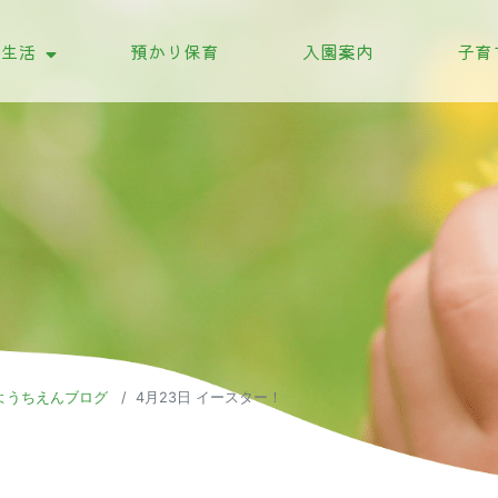
の生活
預かり保育
入園案内
子育
の行事
の一日
ようちえんブログ
4月23日 イースター！